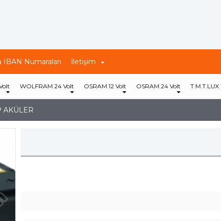
 IBAN Numaraları
İletişim
olt
WOLFRAM 24 Volt
OSRAM 12 Volt
OSRAM 24 Volt
T.M.T.LUX 
P AKÜLER