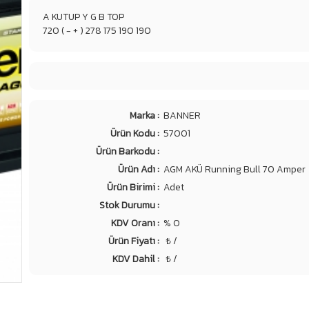
A KUTUP Y G B TOP
720 ( - + ) 278 175 190 190
Marka :
BANNER
Ürün Kodu :
57001
Ürün Barkodu :
Ürün Adı :
AGM AKÜ Running Bull 70 Amper
Ürün Birimi :
Adet
Stok Durumu :
KDV Oranı :
% 0
Ürün Fiyatı :
₺ /
KDV Dahil :
₺ /